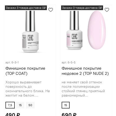
Закажи 3 товара-доставка 0₽
Закажи 3 товара-доставка 0₽
арт.
6-3-1
арт.
6-5-5
Финишное покрытие
Финишное покрытие
(TOP COAT)
нюдовое 2 (TOP NUDE 2)
Хорошо выравнивает
не меняет свой оттенок
поверхность до
после полимеризации
окончательного блика. Не
стойкий глянец приятный
желтит на белом....
равномерный...
7,5
15
50
15
490 ₽
690 ₽