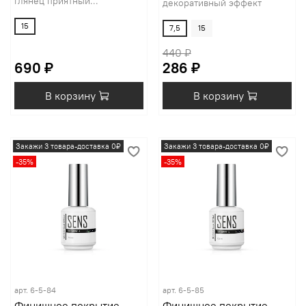
глянец приятный...
декоративный эффект
15
7,5
15
440 ₽
690 ₽
286 ₽
В корзину
В корзину
Закажи 3 товара-доставка 0₽
Закажи 3 товара-доставка 0₽
-35%
-35%
арт.
6-5-84
арт.
6-5-85
Финишное покрытие
Финишное покрытие