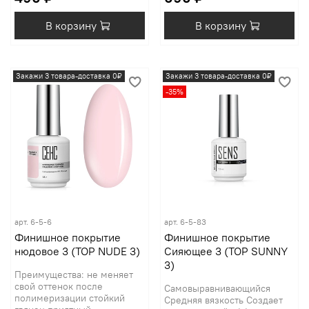
В корзину
В корзину
Закажи 3 товара-доставка 0₽
Закажи 3 товара-доставка 0₽
-35%
арт.
6-5-6
арт.
6-5-83
Финишное покрытие
Финишное покрытие
нюдовое 3 (TOP NUDE 3)
Сияющее 3 (TOP SUNNY
3)
Преимущества: не меняет
свой оттенок после
Самовыравнивающийся
полимеризации стойкий
Средняя вязкость Создает