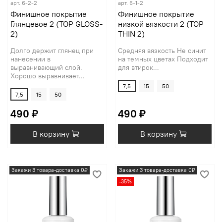
арт.
6-2-2
арт.
6-1-2
Финишное покрытие
Финишное покрытие
Глянцевое 2 (TOP GLOSS-
низкой вязкости 2 (TOP
2)
THIN 2)
Долго держит глянец при
Средняя вязкость Не синит
нанесении в
на темных цветах Подходит
выравнивающий слой.
для втирок...
Хорошо выравнивает...
7,5
15
50
7,5
15
50
490 ₽
490 ₽
В корзину
В корзину
Закажи 3 товара-доставка 0₽
Закажи 3 товара-доставка 0₽
-35%