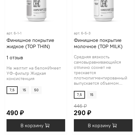
арт.
6-1-1
арт.
6-5-3
Финишное покрытие
Финишное покрытие
жидкое (TOP THIN)
молочное (TOP MILK)
Средняя вязкость
1
отзыв
самовыравнивающийся
отлично сохнет не
Не желтит на беломИмеет
трескается
УФ-фильтр Жидкая
плотнопигментированный
консистенция
выпускается объемом...
7,5
15
50
7,5
15
446 ₽
490 ₽
290 ₽
В корзину
В корзину