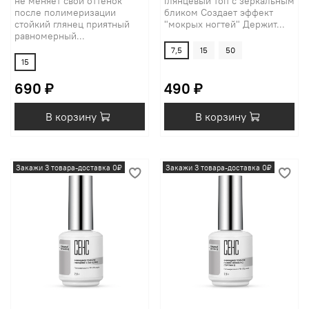
не меняет свой оттенок
Глянцевый топ с зеркальным
после полимеризации
бликом Создает эффект
стойкий глянец приятный
"мокрых ногтей" Держит...
равномерный...
7,5
15
50
15
690 ₽
490 ₽
В корзину
В корзину
Закажи 3 товара-доставка 0₽
Закажи 3 товара-доставка 0₽