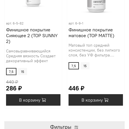
арт.
6-5-82
арт.
6-9-1
Финишное покрытие
Финишное покрытие
Сияющее 2 (TOP SUNNY
матовое (TOP MATTE)
2)
Матовый топ средней
консистенции, без липкого
Самовыравнивающийся
слоя, без УФ фильтра....
Средняя вязкость Создает
декоративный эффект
7,5
15
7,5
15
440 ₽
286 ₽
446 ₽
В корзину
В корзину
Фильтры