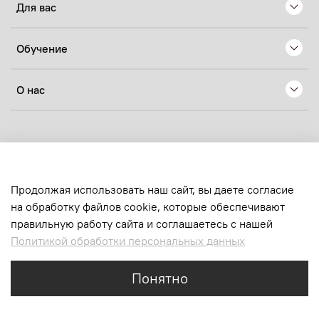
Для вас
Обучение
О нас
© 2024 Любое использование контента без письменного
разрешения запрещено
sens.production@yandex.ru
Продолжая использовать наш сайт, вы даете согласие
на обработку файлов cookie, которые обеспечивают
ИП Хачатрян Нелли Ашотовна
правильную работу сайта и соглашаетесь с нашей
ОГРНИП:
324619600223144
Политикой обработки персональных данных
ИНН:
616710659120
email:
sens.production@yandex.ru
Понятно
Каталог
Поиск
Корзина
Избранное
Профиль