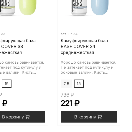
7-33
арт.
1-7-34
флирующая база
Камуфлирующая база
 COVER 33
BASE COVER 34
нежесткая
среднежесткая
о самовыравнивается.
Хорошо самовыравнивается.
текает под кутикулу и
Не затекает под кутикулу и
ые валики. Кисть...
боковые валики. Кисть...
15
7,5
15
₽
736 ₽
 ₽
221 ₽
В корзину
В корзину