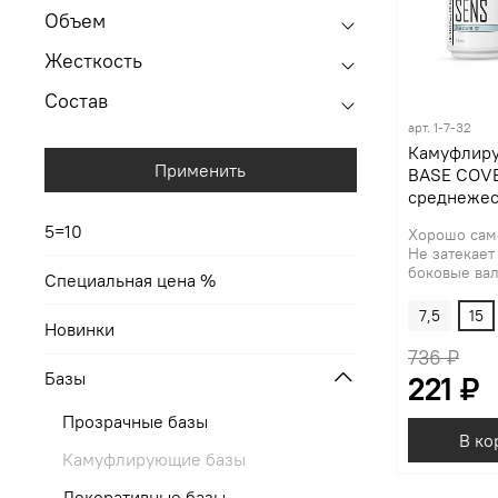
Объем
Жесткость
Состав
арт.
1-7-32
Камуфлиру
Применить
BASE COVE
среднежес
5=10
Хорошо сам
Не затекает
боковые вали
Специальная цена %
7,5
15
Новинки
736 ₽
Базы
221 ₽
Прозрачные базы
В ко
Камуфлирующие базы
Декоративные базы