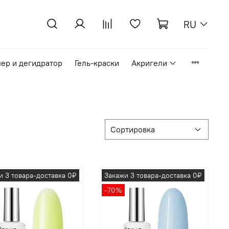
RU
ер и дегидратор
Гель-краски
Акригели
и 3 товара-доставка 0₽
Закажи 3 товара-доставка 0₽
-70%