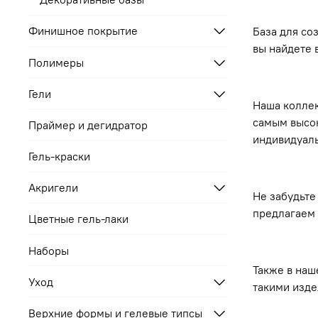
Финишное покрытие
База для со
вы найдете 
Полимеры
Гели
Наша коллек
самым высок
Праймер и дегидратор
индивидуаль
Гель-краски
Акригели
Не забудьте
предлагаем 
Цветные гель-лаки
Наборы
Также в наш
Уход
такими изде
Верхние формы и гелевые типсы