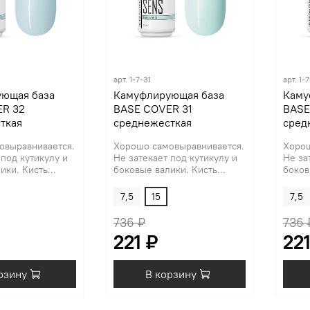
арт.
1-7-31
арт.
1-
ющая база
Камуфлирующая база
Каму
R 32
BASE COVER 31
BASE
ткая
среднежесткая
сред
овыравнивается.
Хорошо самовыравнивается.
Хорош
 под кутикулу и
Не затекает под кутикулу и
Не за
ки. Кисть...
боковые валики. Кисть...
боков
7,5
15
7,5
736 ₽
736 
221 ₽
221
рзину
В корзину