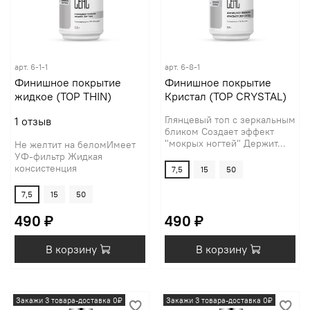
арт.
6-1-1
арт.
6-8-1
Финишное покрытие
Финишное покрытие
жидкое (TOP THIN)
Кристал (TOP CRYSTAL)
Глянцевый топ с зеркальным
1
отзыв
бликом Создает эффект
"мокрых ногтей" Держит...
Не желтит на беломИмеет
УФ-фильтр Жидкая
консистенция
7,5
15
50
7,5
15
50
490 ₽
490 ₽
В корзину
В корзину
Закажи 3 товара-доставка 0₽
Закажи 3 товара-доставка 0₽