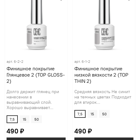
арт.
6-2-2
арт.
6-1-2
Финишное покрытие
Финишное покрытие
Глянцевое 2 (TOP GLOSS-
низкой вязкости 2 (TOP
2)
THIN 2)
Долго держит глянец при
Средняя вязкость Не синит
нанесении в
на темных цветах Подходит
выравнивающий слой.
для втирок...
Хорошо выравнивает...
7,5
15
50
7,5
15
50
490 ₽
490 ₽