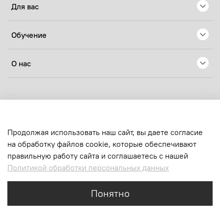
Для вас
Обучение
О нас
© 2024 Любое использование контента без письменного
разрешения запрещено
sens.production@yandex.ru
Продолжая использовать наш сайт, вы даете согласие
на обработку файлов cookie, которые обеспечивают
ИП Хачатрян Нелли Ашотовна
правильную работу сайта и соглашаетесь с нашей
ОГРНИП:
324619600223144
Политикой обработки персональных данных
ИНН:
616710659120
email:
sens.production@yandex.ru
Понятно
Каталог
Поиск
Корзина
Избранное
Профиль