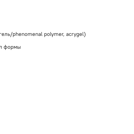
ель/phenomenal polymer, acrygel)
пил формы