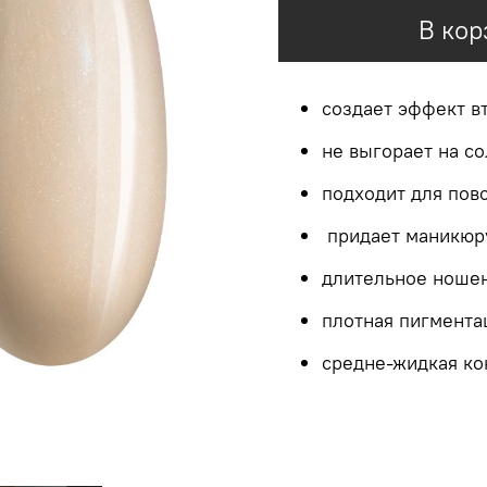
В кор
создает эффект в
не выгорает на с
подходит для пов
придает маникюру
длительное ноше
плотная пигмента
средне-жидкая ко