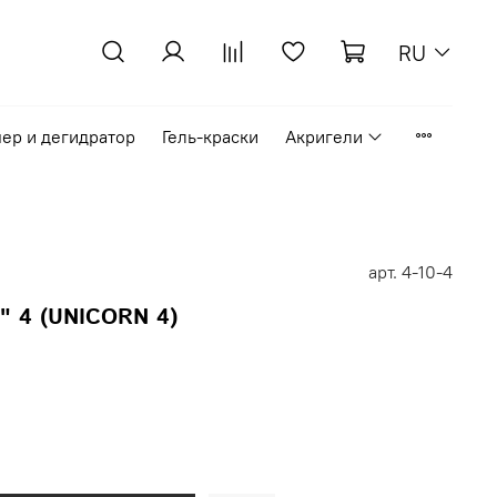
RU
ер и дегидратор
Гель-краски
Акригели
арт.
4-10-4
" 4 (UNICORN 4)