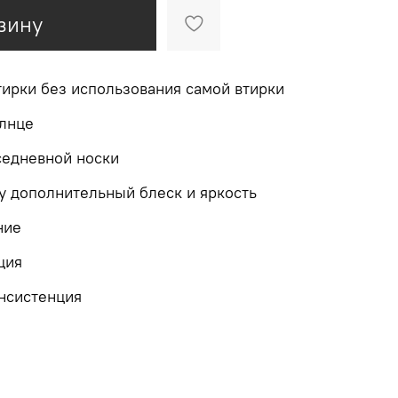
зину
тирки без использования самой втирки
олнце
седневной носки
 дополнительный блеск и яркость
ние
ция
нсистенция