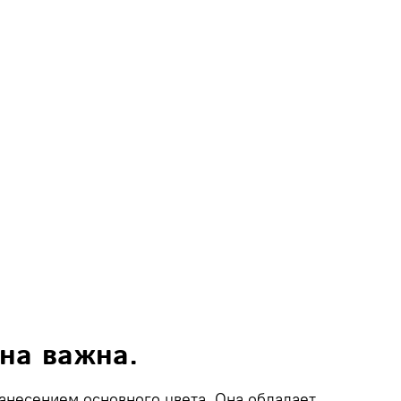
она важна.
анесением основного цвета. Она обладает