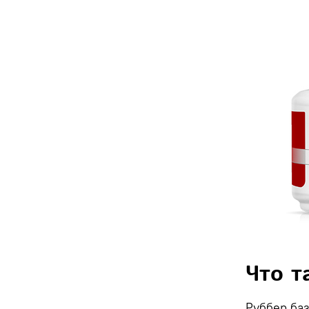
Что т
Руббер баз