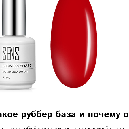
акое руббер база и почему 
а — это особый вид покрытия, используемый перед н