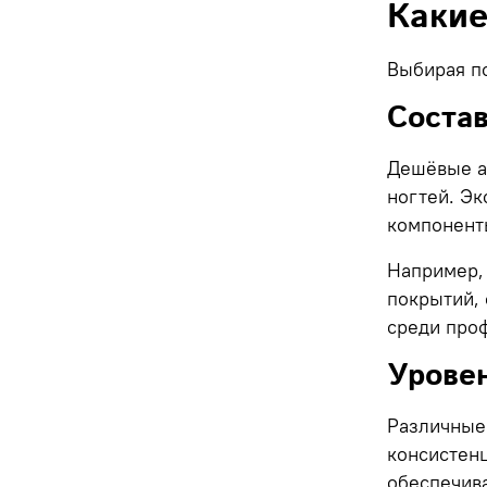
Какие
Выбирая по
Состав
Дешёвые а
ногтей. Э
компонент
Например,
покрытий,
среди проф
Уровен
Различные
консистенц
обеспечив