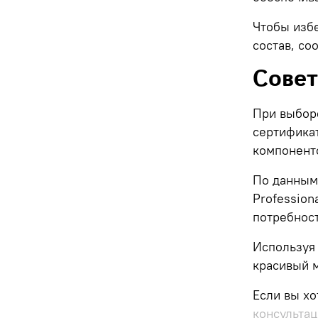
Чтобы изб
состав, с
Совет
При выбор
сертификат
компонент
По данным
Professiona
потребнос
Используя 
красивый м
Если вы хо
консульта