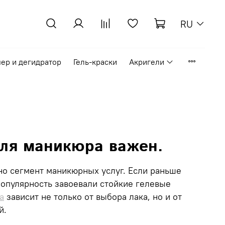
RU
ер и дегидратор
Гель-краски
Акригели
ля маникюра важен.
но сегмент маникюрных услуг. Если раньше
опулярность завоевали стойкие гелевые
а
зависит не только от выбора лака, но и от
й
.