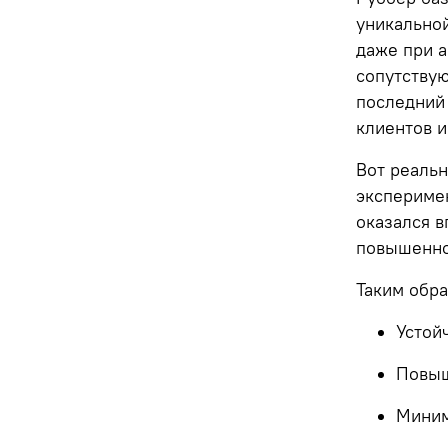
уникально
даже при а
сопутствую
последний
клиентов и
Вот реальн
эксперимен
оказался 
повышенно
Таким обра
Устой
Повыш
Миним