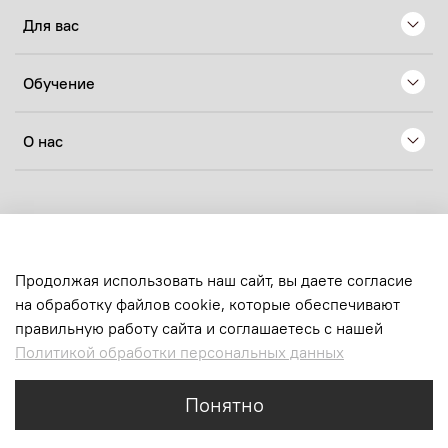
Для вас
Обучение
О нас
© 2024 Любое использование контента без письменного
разрешения запрещено
sens.production@yandex.ru
Продолжая использовать наш сайт, вы даете согласие
на обработку файлов cookie, которые обеспечивают
ИП Хачатрян Нелли Ашотовна
правильную работу сайта и соглашаетесь с нашей
ОГРНИП:
324619600223144
Политикой обработки персональных данных
ИНН:
616710659120
email:
sens.production@yandex.ru
Понятно