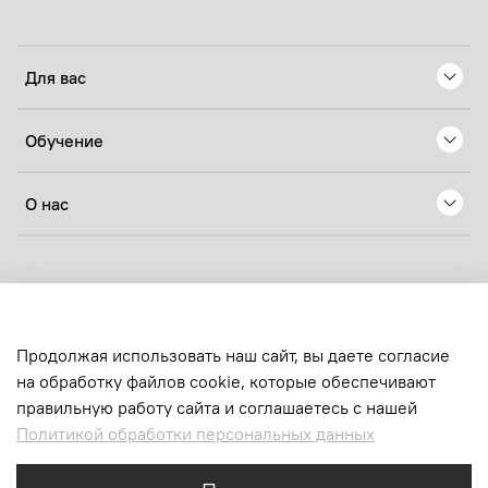
Для вас
Обучение
О нас
© 2024 Любое использование контента без письменного
разрешения запрещено
sens.production@yandex.ru
Продолжая использовать наш сайт, вы даете согласие
на обработку файлов cookie, которые обеспечивают
ИП Хачатрян Нелли Ашотовна
правильную работу сайта и соглашаетесь с нашей
ОГРНИП:
324619600223144
Политикой обработки персональных данных
ИНН:
616710659120
email:
sens.production@yandex.ru