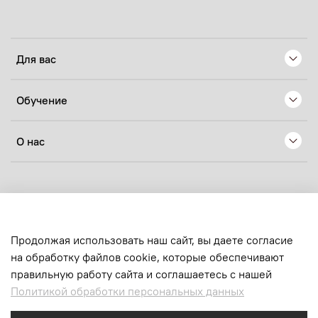
Для вас
Обучение
О нас
© 2024 Любое использование контента без письменного
разрешения запрещено
sens.production@yandex.ru
Продолжая использовать наш сайт, вы даете согласие
на обработку файлов cookie, которые обеспечивают
ИП Хачатрян Нелли Ашотовна
правильную работу сайта и соглашаетесь с нашей
ОГРНИП:
324619600223144
Политикой обработки персональных данных
ИНН:
616710659120
email:
sens.production@yandex.ru